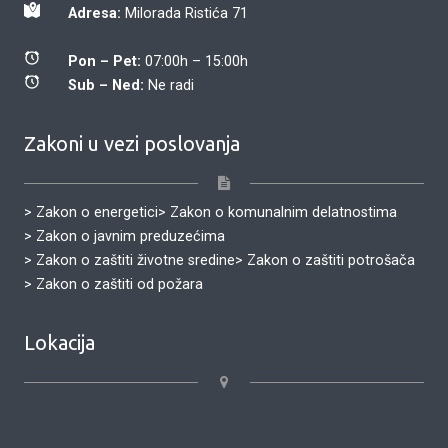
Adresa:
Milorada Ristića 71
Pon – Pet:
07:00h – 15:00h
Sub – Ned:
Ne radi
Zakoni u vezi poslovanja
> Zakon o energetici
> Zakon o komunalnim delatnostima
> Zakon o javnim preduzećima
> Zakon o zaštiti životne sredine
> Zakon o zaštiti potrošača
> Zakon o zaštiti od požara
Lokacija