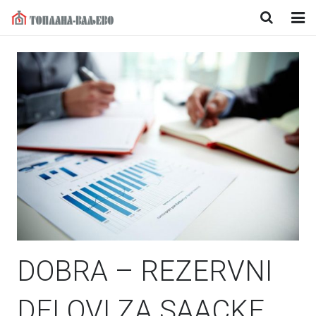
Naslovna
O nama
Korisnički servis
Vesti
Mediji
Kontakt
DOBRA – REZERVNI
DELOVI ZA SAACKE