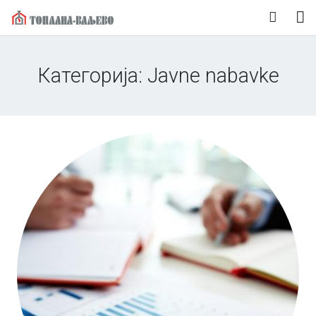
Naslovna
Категорија:
Javne nabavke
O nama
Korisnički servis
Vesti
Mediji
Kontakt