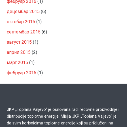
фебруар 2016
(1)
децембар 2015
(6)
октобар 2015
(1)
септембар 2015
(6)
август 2015
(1)
април 2015
(2)
март 2015
(1)
фебруар 2015
(1)
JKP „Toplana Valjevo“ je osnovana radi redovne proizvodnje i
distribucije toplotne energije. Misija JKP „Toplana Valjevo“ je
da svim korisnicima toplotne energije koji su priključeni na