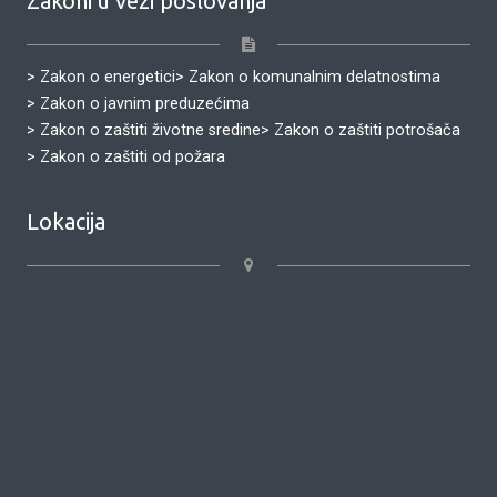
Zakoni u vezi poslovanja
> Zakon o energetici
> Zakon o komunalnim delatnostima
> Zakon o javnim preduzećima
> Zakon o zaštiti životne sredine
> Zakon o zaštiti potrošača
> Zakon o zaštiti od požara
Lokacija