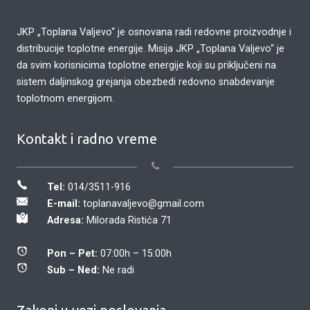
JKP „Toplana Valjevo“ je osnovana radi redovne proizvodnje i
distribucije toplotne energije. Misija JKP „Toplana Valjevo“ je
da svim korisnicima toplotne energije koji su priključeni na
sistem daljinskog grejanja obezbedi redovno snabdevanje
toplotnom energijom.
Kontakt i radno vreme
Tel:
014/3511-916
E-mail:
toplanavaljevo@gmail.com
Adresa:
Milorada Ristića 71
Pon – Pet:
07:00h – 15:00h
Sub – Ned:
Ne radi