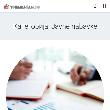
Naslovna
Категорија:
Javne nabavke
O nama
Korisnički servis
Vesti
Mediji
Kontakt