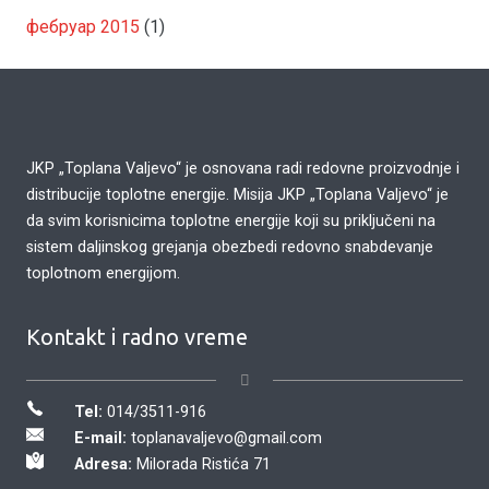
фебруар 2015
(1)
JKP „Toplana Valjevo“ je osnovana radi redovne proizvodnje i
distribucije toplotne energije. Misija JKP „Toplana Valjevo“ je
da svim korisnicima toplotne energije koji su priključeni na
sistem daljinskog grejanja obezbedi redovno snabdevanje
toplotnom energijom.
Kontakt i radno vreme
Tel:
014/3511-916
E-mail:
toplanavaljevo@gmail.com
Adresa:
Milorada Ristića 71