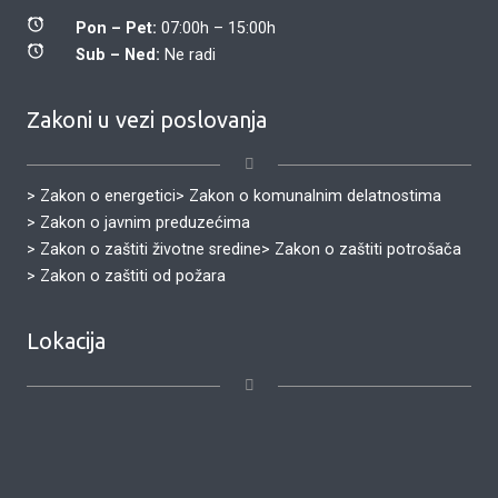
Pon – Pet:
07:00h – 15:00h
Sub – Ned:
Ne radi
Zakoni u vezi poslovanja
> Zakon o energetici
> Zakon o komunalnim delatnostima
> Zakon o javnim preduzećima
> Zakon o zaštiti životne sredine
> Zakon o zaštiti potrošača
> Zakon o zaštiti od požara
Lokacija