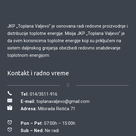
JKP „Toplana Valjevo“ je osnovana radi redovne proizvodnje i
distribucije toplotne energije. Misija JKP „Toplana Valjevo“ je
da svim korisnicima toplotne energije koji su priključeni na
sistem daljinskog grejanja obezbedi redovno snabdevanje
toplotnom energijom.
Kontakt i radno vreme
Tel:
014/3511-916
E-mail:
toplanavaljevo@gmail.com
Adresa:
Milorada Ristića 71
Pon – Pet:
07:00h – 15:00h
Sub – Ned:
Ne radi