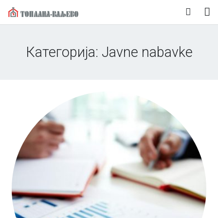
Naslovna
Категорија:
Javne nabavke
O nama
Korisnički servis
Vesti
Mediji
Kontakt